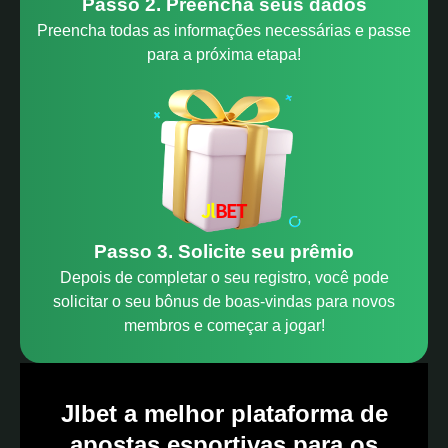
Passo 2. Preencha seus dados
Preencha todas as informações necessárias e passe
para a próxima etapa!
Passo 3. Solicite seu prêmio
Depois de completar o seu registro, você pode
solicitar o seu bônus de boas-vindas para novos
membros e começar a jogar!
Jlbet a melhor plataforma de
apostas esportivas para os