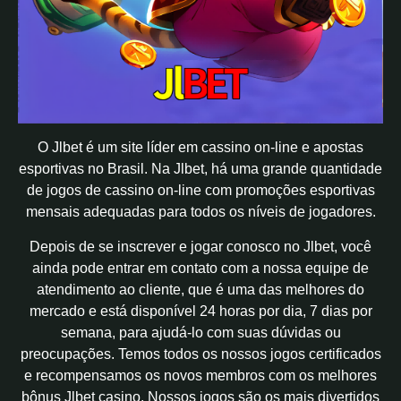
O Jlbet é um site líder em cassino on-line e apostas
esportivas no Brasil. Na Jlbet, há uma grande quantidade
de jogos de cassino on-line com promoções esportivas
mensais adequadas para todos os níveis de jogadores.
Depois de se inscrever e jogar conosco no Jlbet, você
ainda pode entrar em contato com a nossa equipe de
atendimento ao cliente, que é uma das melhores do
mercado e está disponível 24 horas por dia, 7 dias por
semana, para ajudá-lo com suas dúvidas ou
preocupações. Temos todos os nossos jogos certificados
e recompensamos os novos membros com os melhores
bônus Jlbet casino. Nossos jogos são os mais divertidos