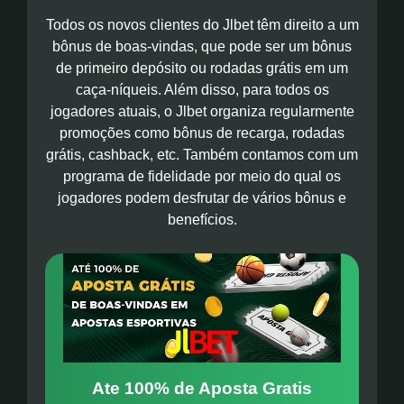
Todos os novos clientes do Jlbet têm direito a um
bônus de boas-vindas, que pode ser um bônus
de primeiro depósito ou rodadas grátis em um
caça-níqueis. Além disso, para todos os
jogadores atuais, o Jlbet organiza regularmente
promoções como bônus de recarga, rodadas
grátis, cashback, etc. Também contamos com um
programa de fidelidade por meio do qual os
jogadores podem desfrutar de vários bônus e
benefícios.
Ate 100% de Aposta Gratis