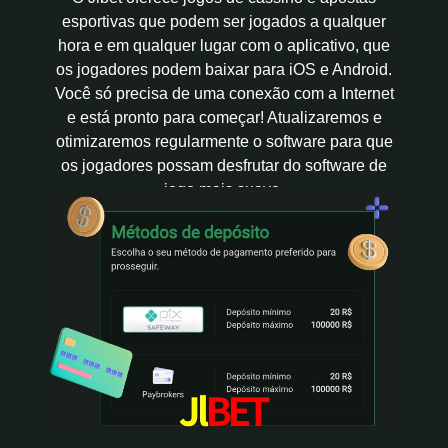
esportivas que podem ser jogados a qualquer
hora e em qualquer lugar com o aplicativo, que
os jogadores podem baixar para iOS e Android.
Você só precisa de uma conexão com a Internet
e está pronto para começar! Atualizaremos e
otimizaremos regularmente o software para que
os jogadores possam desfrutar do software de
jogo mais suave.