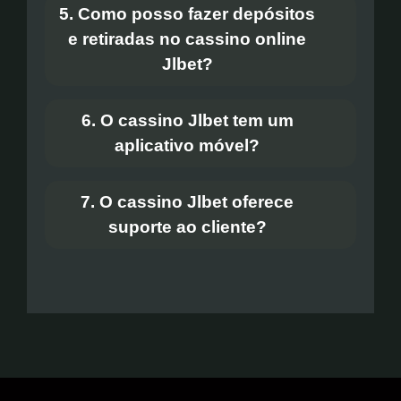
5. Como posso fazer depósitos
e retiradas no cassino online
Jlbet?
6. O cassino Jlbet tem um
aplicativo móvel?
7. O cassino Jlbet oferece
suporte ao cliente?