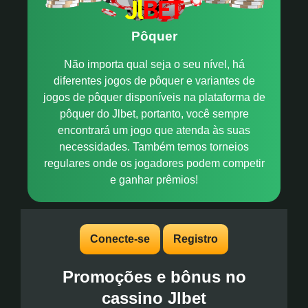
Pôquer
Não importa qual seja o seu nível, há
diferentes jogos de pôquer e variantes de
jogos de pôquer disponíveis na plataforma de
pôquer do Jlbet, portanto, você sempre
encontrará um jogo que atenda às suas
necessidades. Também temos torneios
regulares onde os jogadores podem competir
e ganhar prêmios!
Conecte-se
Registro
Promoções e bônus no
cassino Jlbet