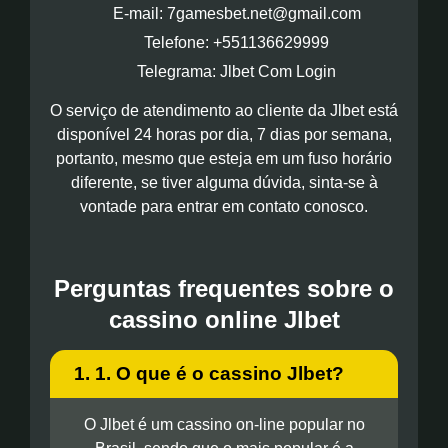
E-mail:
7gamesbet.net@gmail.com
Telefone: +551136629999
Telegrama: Jlbet Com Login
O serviço de atendimento ao cliente da Jlbet está
disponível 24 horas por dia, 7 dias por semana,
portanto, mesmo que esteja em um fuso horário
diferente, se tiver alguma dúvida, sinta-se à
vontade para entrar em contato conosco.
Perguntas frequentes sobre o
cassino online Jlbet
1. 1. O que é o cassino Jlbet?
O Jlbet é um cassino on-line popular no