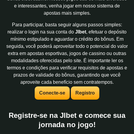
e interessantes, venha jogar em nosso sistema de
apostas mais simples.
Para participar, basta seguir alguns passos simples:
realizar o login na sua conta do
Jlbet
, efetuar o depósito
mínimo estipulado e aguardar o crédito do bônus. Em
seguida, você poderá aproveitar todo o potencial do valor
extra em apostas esportivas, jogos de cassino ou outras
modalidades oferecidas pelo site. É importante ler os
termos e condições para verificar requisitos de apostas e
prazos de validade do bônus, garantindo que você
aproveite cada benefício sem contratempos.
Conecte-se
Registro
Registre-se na Jlbet e comece sua
jornada no jogo!