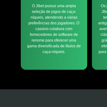
O Jlbet possui uma ampla
Os 
seleção de jogos de caça-
Jlb
níqueis, atendendo a várias
te
preferências dos jogadores. O
antig
cassino colabora com
aven
fornecedores de software de
clá
renome para oferecer uma
grá
gama diversificada de títulos de
efe
caça-níqueis.
para