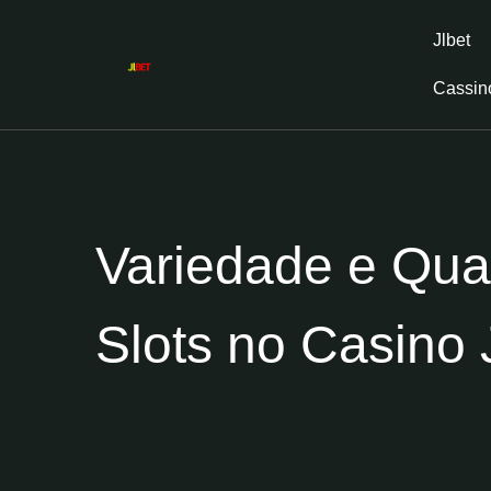
Jlbet
Cassino
Variedade e Qua
Slots no Casino 