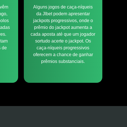
 vêm
Alguns jogos de caça-níqueis
ogo,
da Jlbet podem apresentar
bolos
jackpots progressivos, onde o
odadas
prêmio do jackpot aumenta a
res.
cada aposta até que um jogador
ntam
sortudo acerte o jackpot. Os
 de
caça-níqueis progressivos
oferecem a chance de ganhar
prêmios substanciais.