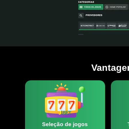
Vantagen
Seleção de jogos