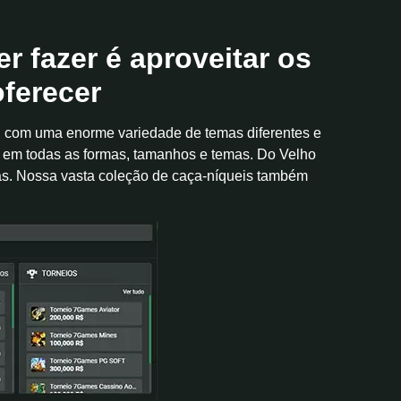
 fazer é aproveitar os
oferecer
l, com uma enorme variedade de temas diferentes e
m em todas as formas, tamanhos e temas. Do Velho
ias. Nossa vasta coleção de caça-níqueis também