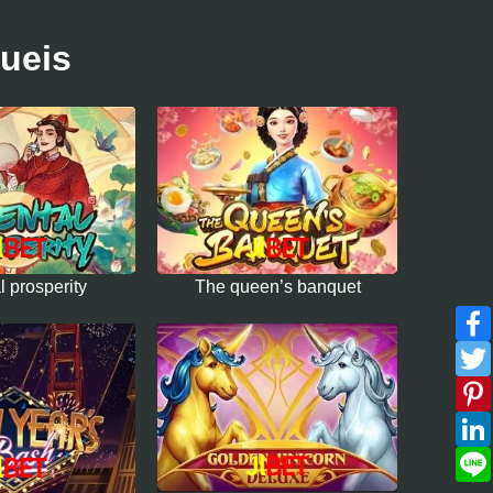
queis
The queen’s banquet
l prosperity